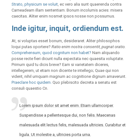
Strato, physicum se voluit
, ec vero alia sunt quaerenda contra
Carneadeam illam sententiam. Bonum incolumis acies: misera
caecitas. Aliter enim nosmet ipsos nosse non possumus.
Inde igitur, inquit, ordiendum est.
At, si voluptas esset bonum, desideraret. Aliter philosophos
loqui putas oportere?
Ratio enim nostra consentit, pugnat oratio.
Comprehensum, quod cognitum non habet?
Nam aliquando
posse recte fieri dicunt nulla expectata nec quaesita voluptate.
Primum quid tu dicis breve? Eam si varietatem diceres,
intellegerem, ut etiam non dicente te intellego; Quae qui non
vident, nihil umquam magnum ac cognitione dignum amaverunt.
Praeclare hoc quidem.
Quo plebiscito decreta a senatu est
consuli quaestio Cn.
Lorem ipsum dolor sit amet enim. Etiam ullamcorper.
Suspendisse a pellentesque dui, non felis. Maecenas
malesuada elit lectus felis, malesuada ultricies. Curabitur et
ligula. Ut molestie a, ultricies porta urna.