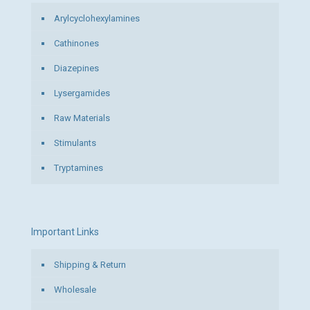
Arylcyclohexylamines
Cathinones
Diazepines
Lysergamides
Raw Materials
Stimulants
Tryptamines
Important Links
Shipping & Return
Wholesale