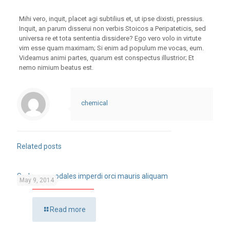
Mihi vero, inquit, placet agi subtilius et, ut ipse dixisti, pressius.
Inquit, an parum disserui non verbis Stoicos a Peripateticis, sed
universa re et tota sententia dissidere? Ego vero volo in virtute
vim esse quam maximam; Si enim ad populum me vocas, eum.
Videamus animi partes, quarum est conspectus illustrior; Et
nemo nimium beatus est.
chemical
Related posts
Sed purus sodales imperdi orci mauris aliquam
May 9, 2014
Read more