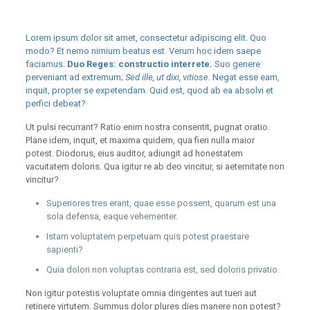
Lorem ipsum dolor sit amet, consectetur adipiscing elit. Quo
modo? Et nemo nimium beatus est.
Verum hoc idem saepe
faciamus.
Duo Reges: constructio interrete.
Suo genere
perveniant ad extremum;
Sed ille, ut dixi, vitiose.
Negat esse eam,
inquit, propter se expetendam. Quid est, quod ab ea absolvi et
perfici debeat?
Ut pulsi recurrant? Ratio enim nostra consentit, pugnat oratio.
Plane idem, inquit, et maxima quidem, qua fieri nulla maior
potest. Diodorus, eius auditor, adiungit ad honestatem
vacuitatem doloris. Qua igitur re ab deo vincitur, si aeternitate non
vincitur?
Superiores tres erant, quae esse possent, quarum est una
sola defensa, eaque vehementer.
Istam voluptatem perpetuam quis potest praestare
sapienti?
Quia dolori non voluptas contraria est, sed doloris privatio.
Non igitur potestis voluptate omnia dirigentes aut tueri aut
retinere virtutem. Summus dolor plures dies manere non potest?